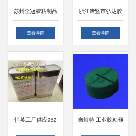
苏州全冠胶粘制品
浙江诸暨市弘达胶
创新与品质，粘合
粘制品厂 匠心打造
查看详情
查看详情
无限可能
优质牛皮纸胶带
恒英工厂供应952
鑫银特 工业胶粘领