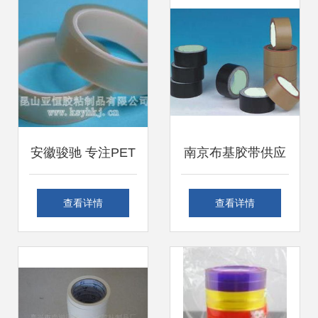
业价值
安徽骏驰 专注PET
南京布基胶带供应
双面胶带与电子胶
商 厦门永佳兴胶粘
查看详情
查看详情
粘制品，助力工业
制品厂专业解析
制造