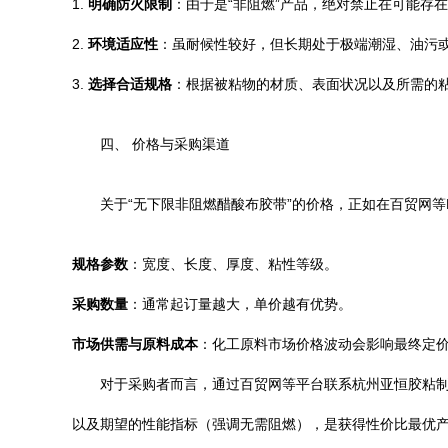
1.
明确防火限制
：由于是“非阻燃”产品，绝对禁止在可能存
2.
环境适应性
：虽耐候性较好，但长期处于极端潮湿、油污
3.
选择合适规格
：根据被粘物的材质、表面状况以及所需的
四、 价格与采购渠道
关于“无下限非阻燃醋酸布胶带”的价格，正如在百贸网
规格参数
：宽度、长度、厚度、粘性等级。
采购数量
：通常起订量越大，单价越有优势。
市场供需与原料成本
：化工原料市场价格波动会影响最终定
对于采购者而言，通过百贸网等平台联系杭州亚恒胶粘
以及期望的性能指标（强调无需阻燃），是获得性价比最优